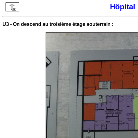
Hôpital 
U3 - On descend au troisième étage souterrain :