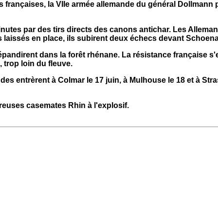
es françaises, la VIIe armée allemande du général Dollmann p
utes par des tirs directs des canons antichar. Les Alleman
is laissés en place, ils subirent deux échecs devant Schoen
pandirent dans la forêt rhénane. La résistance française s'ef
 trop loin du fleuve.
s entrèrent à Colmar le 17 juin, à Mulhouse le 18 et à Strasbo
reuses casemates Rhin à l'explosif.