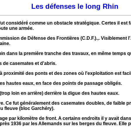
Les défenses le long Rhin
fut considéré comme un obstacle stratégique. Certes il est f
toute une armée.
ission de Défense des Frontières (C.D.F.).,. Visiblement l'
aine.
 dans la première tranche des travaux, en même temps que l
s de casemates et d'abris.
 proximité des ponts et des zones où l'exploitation est facil
des hautes eaux, en face des points de passage obligés.
 (trop loin en arrière) derrière la digue des hautes eaux.
uve. Ce fut généralement des casemates doubles, de faible p
u fleuve (bloc Garchéry).
age par kilomètre de front. A certains endroits il y avait dan
après 1936 par les Allemands sur les berges du fleuve. Elle