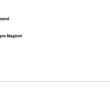
emand
igne Maginot