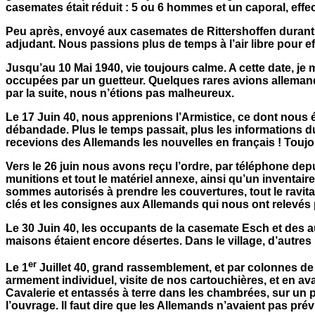
casemates était réduit : 5 ou 6 hommes et un caporal, effect
Peu après, envoyé aux casemates de Rittershoffen durant l
adjudant. Nous passions plus de temps à l’air libre pour e
Jusqu’au 10 Mai 1940, vie toujours calme. A cette date, je 
occupées par un guetteur. Quelques rares avions allemands 
par la suite, nous n’étions pas malheureux.
Le 17 Juin 40, nous apprenions l’Armistice, ce dont nous é
débandade. Plus le temps passait, plus les informations du
recevions des Allemands les nouvelles en français ! Toujo
Vers le 26 juin nous avons reçu l’ordre, par téléphone depui
munitions et tout le matériel annexe, ainsi qu’un inventa
sommes autorisés à prendre les couvertures, tout le ravita
clés et les consignes aux Allemands qui nous ont relevés
Le 30 Juin 40, les occupants de la casemate Esch et des a
maisons étaient encore désertes. Dans le village, d’autres
er
Le 1
Juillet 40, grand rassemblement, et par colonnes de 
armement individuel, visite de nos cartouchières, et en 
Cavalerie et entassés à terre dans les chambrées, sur un pe
l’ouvrage. Il faut dire que les Allemands n’avaient pas pr