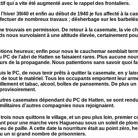
if qui a vite été augmenté avec le rappel des frontaliers.
’hiver 39/40 et enfin au début de 1940 je fus affecté à la
ffectuer de nombreux travaux ; désherbage sur les barbelés,
me trouvais en permission. De retour à la casemate, la vie ch
nous survolaient à une altitude élevée, certainement pour l’
tions heureux; enfin pour nous le cauchemar semblait termin
 PC de l’abri de Hatten se faisaient rares. Plus aucune nouv
urs de la propagande. Nous patientions sans savoir quoi fai
s le PC, de nous tenir prêts à quitter la casemate, en y lais
ire de tout le matériel. Tous les occupants emportent leur 
illement et tabac, alcool, boîtes de pansements. De plus un 
 provisoirement.
utres casemates dépendant du PC de Hatten, se sont rendus a
 militaires d’autres compagnies nous rejoignaient.
trois nous quittons le village, et un peu plus loin, premier
avant pour une marche vers Haguenau sous un soleil de plo
u de paille. A cette date la nourriture était au point zéro, 
évu un si grand nombre de prisonniers.